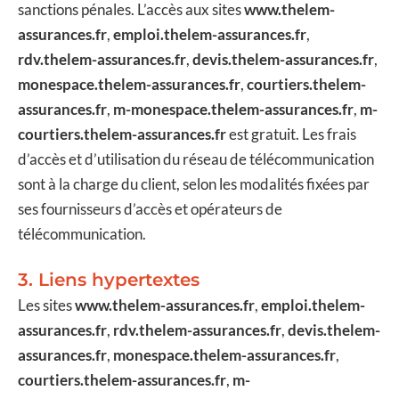
sanctions pénales. L’accès aux sites
www.thelem-
assurances.fr
,
emploi.thelem-assurances.fr
,
rdv.thelem-assurances.fr
,
devis.thelem-assurances.fr
,
monespace.thelem-assurances.fr
,
courtiers.thelem-
assurances.fr
,
m-monespace.thelem-assurances.fr
,
m-
courtiers.thelem-assurances.fr
est gratuit. Les frais
d’accès et d’utilisation du réseau de télécommunication
sont à la charge du client, selon les modalités fixées par
ses fournisseurs d’accès et opérateurs de
télécommunication.
3. Liens hypertextes
Les sites
www.thelem-assurances.fr
,
emploi.thelem-
assurances.fr
,
rdv.thelem-assurances.fr
,
devis.thelem-
assurances.fr
,
monespace.thelem-assurances.fr
,
courtiers.thelem-assurances.fr
,
m-