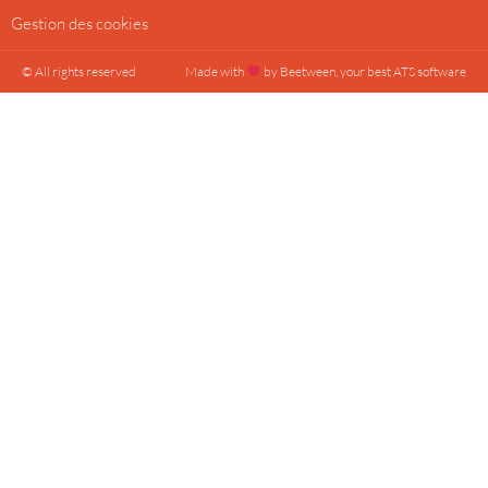
Gestion des cookies
© All rights reserved
Made with
by Beetween, your best ATS software