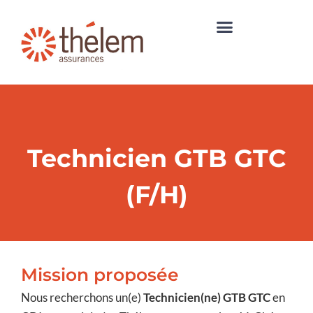
Technicien GTB GTC
(F/H)
Mission proposée
Nous recherchons un(e)
Technicien(ne) GTB GTC
en